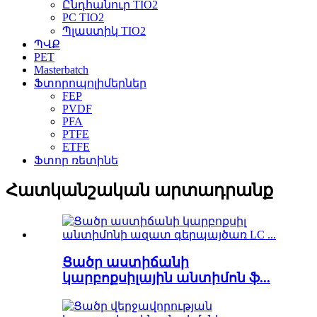
Ընդհանուր TIO2
PC TIO2
Պլաստիկ TIO2
ՊՎՔ
PET
Masterbatch
Ֆտորոպոլիմերներ
FEP
PVDF
PFA
PTFE
ETFE
Ֆտոր ռետինե
Հատկանշական արտադրանք
Ցածր աստիճանի
կարբոքսիլային անտիմոն ֆ...