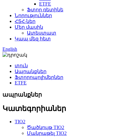
ETFE
Ֆտոր ռետինե
Նորություններ
ՀՏՀ-ներ
Մեր մասին
Ատեստատ
Կապ մեզ հետ
English
տուն
Ապրանքներ
Ֆտորոպոլիմերներ
ETFE
ապրանքներ
Կատեգորիաներ
TIO2
Ծածկույթ TIO2
Մանրաթել TIO2