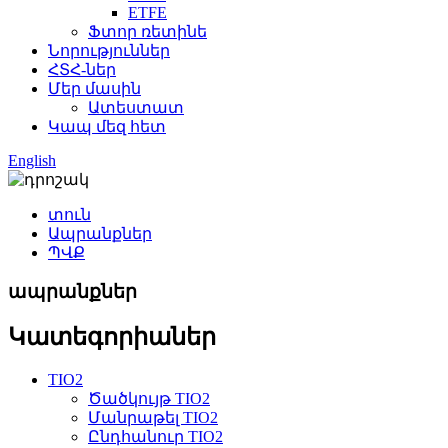
ETFE
Ֆտոր ռետինե
Նորություններ
ՀՏՀ-ներ
Մեր մասին
Ատեստատ
Կապ մեզ հետ
English
տուն
Ապրանքներ
ՊՎՔ
ապրանքներ
Կատեգորիաներ
TIO2
Ծածկույթ TIO2
Մանրաթել TIO2
Ընդհանուր TIO2