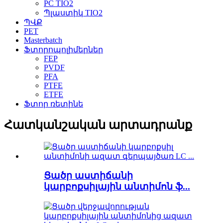
PC TIO2
Պլաստիկ TIO2
ՊՎՔ
PET
Masterbatch
Ֆտորոպոլիմերներ
FEP
PVDF
PFA
PTFE
ETFE
Ֆտոր ռետինե
Հատկանշական արտադրանք
Ցածր աստիճանի
կարբոքսիլային անտիմոն ֆ...