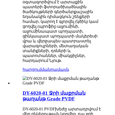
օգտագործվում է արտաքին
պատերի ֆտորածխածնային
ծածկույթների գերծանրքաշային
եղանակին դիմացկուն շենքերի
համար, կարող է գլորվել (կծիկ) կամ
ցողվել (պրոֆիլ) ալյումինի,
ալյումինապատ պողպատի,
ցինկապատ պողպատի մակերեսի
վրա և վերջապես պատրաստել
վարագույրների, մետաղական
տանիքների, դռների և
պատուհաններ, միակցիչներ,
հարդարում Նյութ.
հարցում
մանրամասն
DY-6020-01 Ջրի մաքրման
թաղանթ Grade PVDF
DY-
6
020-01 PVDF
խեժը արտադրվում է
մեր ընկերության կողմից, դա ջրի