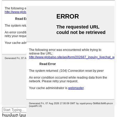
Սեղմեք Enter՝ որոնման
համար կամ ESC՝ փակելու համար