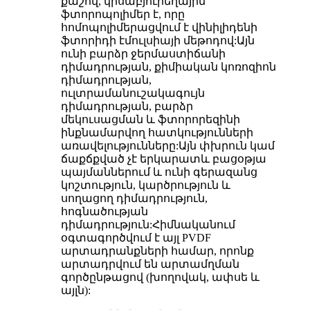
քաշով, կիսաբյուրեղային
ֆտորոպոլիմեր է, որը
հոմոպոլիմերացվում է վինիլիդենի
ֆտորիդի էմուլսիայի մեթոդով:Այն
ունի բարձր ջերմաստիճանի
դիմադրության, քիմիական կոռոզիոն
դիմադրության,
ուլտրամանուշակագույն
դիմադրության, բարձր
մեկուսացման և ֆտորորեզինի
ինքնամարվող հատկությունների
առավելությունները:Այն փխրուն կամ
ճաքճքված չէ երկարատև բացօթյա
պայմաններում և ունի գերազանց
կոշտություն, կարծրություն և
սողացող դիմադրություն,
հոգնածության
դիմադրություն:Հիմնականում
օգտագործվում է այլ PVDF
արտադրանքների համար, որոնք
արտադրվում են արտամղման
գործընթացով (խողովակ, ափսե և
այլն):