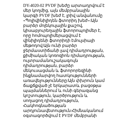
DY-4020-02 PVDF խեժը արտադրվում է
մեր կողմից, այն մեմբրանային
կարգի PVDF խեժ է, լրիվ անվանումը
«Պոլիվինիլիդեն ֆտորիդ խեժ»:Այն
բարձր մոլեկուլային քաշով,
կիսաբյուրեղային ֆտորոպոլիմեր է,
որը հոմոպոլիմերացվում է
վինիլիդենի ֆտորիդի էմուլսիայի
մեթոդով:Այն ունի բարձր
ջերմաստիճանի լավ դիմադրության,
քիմիական կոռոզիոն դիմադրության,
ուլտրամանուշակագույն
դիմադրության, բարձր
մեկուսացման և ֆտորորեզինի
ինքնամարվող հատկությունների
առավելությունները:Այն փխրուն կամ
ճաքճքված չէ երկարատև բացօթյա
պայմաններում և ունի գերազանց
կոշտություն, կարծրություն և
սողացող դիմադրություն,
Հակհոգնածության
արդյունավետություն:Հիմնականում
օգտագործվում է PVDF մեմբրանի