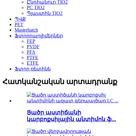
Ընդհանուր TIO2
PC TIO2
Պլաստիկ TIO2
ՊՎՔ
PET
Masterbatch
Ֆտորոպոլիմերներ
FEP
PVDF
PFA
PTFE
ETFE
Ֆտոր ռետինե
Հատկանշական արտադրանք
Ցածր աստիճանի
կարբոքսիլային անտիմոն ֆ...