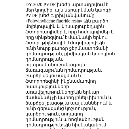
DY-3020 PVDF խեժը արտադրվում է
մեր կողմից, այն ներարկման կարգի
PVDF խեժ է, լրիվ անվանումը
«Polyvinylidene fluoride resin»:Այն բարձր
մոլեկուլային և կիսաբյուրեղային
ֆտորոպոլիմեր է, որը հոմոպոլիմեր է,
որը սինթեզվում է մասնակի երկու
ֆտորէթիլենային էմուլսիայով:Այն
ունի նուրբ բարձր ջերմաստիճանի
դիմադրության, քիմիական կոռոզիոն
դիմադրության,
ուլտրամանուշակագույն
ճառագայթման դիմադրության,
բարձր մեկուսացման և
ֆտորորեզինի ինքնամարվող
հատկությունների
առավելությունները:Այն երկար
ժամանակ չի կարող լինել փխրուն և
ճաքճքել բացօթյա պայմաններում և
ունի գերազանց կոշտություն,
կարծրություն, սողացող
դիմադրություն և հոգնածության
դիմադրություն:Այն հիմնականում