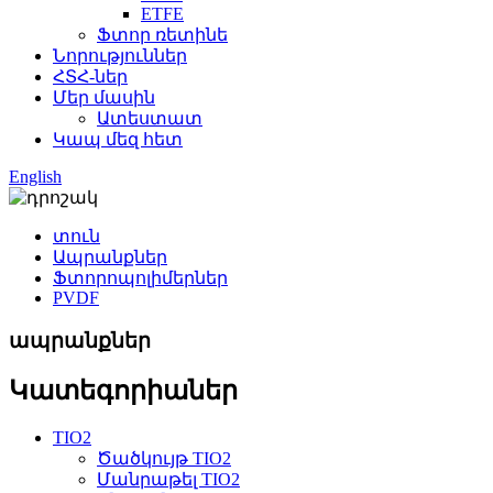
ETFE
Ֆտոր ռետինե
Նորություններ
ՀՏՀ-ներ
Մեր մասին
Ատեստատ
Կապ մեզ հետ
English
տուն
Ապրանքներ
Ֆտորոպոլիմերներ
PVDF
ապրանքներ
Կատեգորիաներ
TIO2
Ծածկույթ TIO2
Մանրաթել TIO2