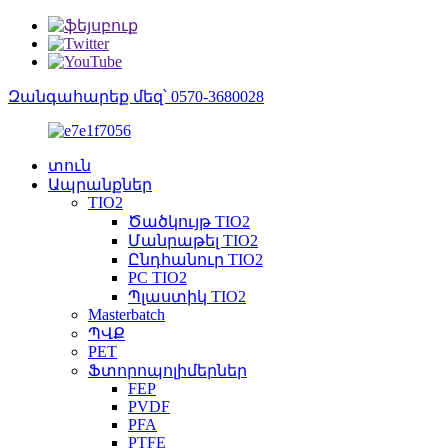
Զանգահարեք մեզ՝ 0570-3680028
տուն
Ապրանքներ
TIO2
Ծածկույթ TIO2
Մանրաթել TIO2
Ընդհանուր TIO2
PC TIO2
Պլաստիկ TIO2
Masterbatch
ՊՎՔ
PET
Ֆտորոպոլիմերներ
FEP
PVDF
PFA
PTFE