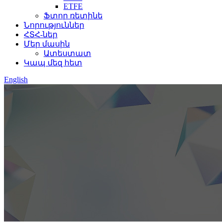
ETFE
Ֆտոր ռետինե
Նորություններ
ՀՏՀ-ներ
Մեր մասին
Ատեստատ
Կապ մեզ հետ
English