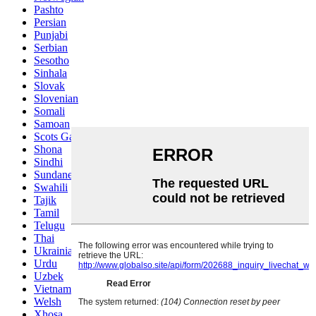
Pashto
Persian
Punjabi
Serbian
Sesotho
Sinhala
Slovak
Slovenian
Somali
Samoan
Scots Gaelic
Shona
Sindhi
Sundanese
Swahili
Tajik
Tamil
Telugu
Thai
Ukrainian
Urdu
Uzbek
Vietnamese
Welsh
Xhosa