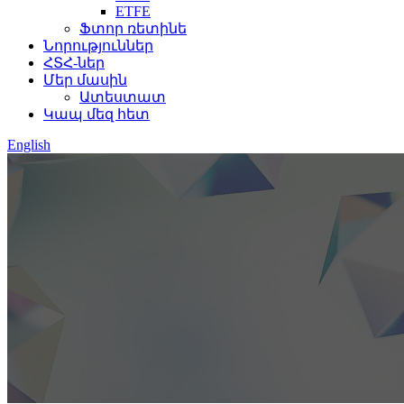
ETFE
Ֆտոր ռետինե
Նորություններ
ՀՏՀ-ներ
Մեր մասին
Ատեստատ
Կապ մեզ հետ
English