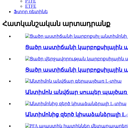
PTFE
ETFE
Ֆտոր ռետինե
Հատկանշական արտադրանք
Ցածր աստիճանի կարբոքսիլային ան
Ցածր աստիճանի կարբոքսիլային ան
Անտիմոն անվճար սուպեր պայծառ .
Անտիմոնից զերծ կիսաձանձրալի L