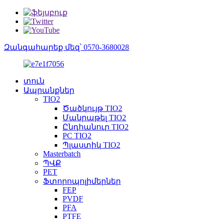
Զանգահարեք մեզ՝ 0570-3680028
տուն
Ապրանքներ
TIO2
Ծածկույթ TIO2
Մանրաթել TIO2
Ընդհանուր TIO2
PC TIO2
Պլաստիկ TIO2
Masterbatch
ՊՎՔ
PET
Ֆտորոպոլիմերներ
FEP
PVDF
PFA
PTFE