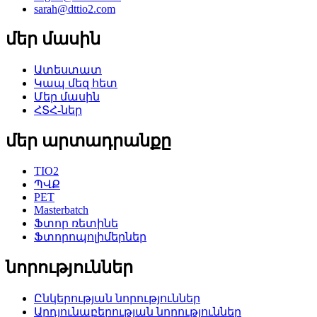
sarah@dttio2.com
մեր մասին
Ատեստատ
Կապ մեզ հետ
Մեր մասին
ՀՏՀ-ներ
մեր արտադրանքը
TIO2
ՊՎՔ
PET
Masterbatch
Ֆտոր ռետինե
Ֆտորոպոլիմերներ
նորություններ
Ընկերության նորություններ
Արդյունաբերության նորություններ