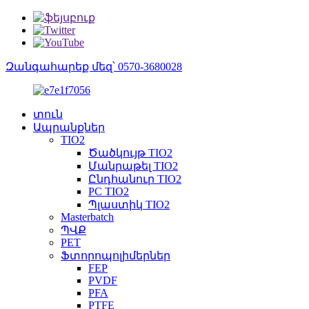
Զանգահարեք մեզ՝ 0570-3680028
տուն
Ապրանքներ
TIO2
Ծածկույթ TIO2
Մանրաթել TIO2
Ընդհանուր TIO2
PC TIO2
Պլաստիկ TIO2
Masterbatch
ՊՎՔ
PET
Ֆտորոպոլիմերներ
FEP
PVDF
PFA
PTFE