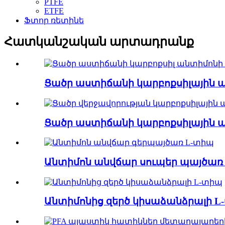
PTFE
ETFE
Ֆտոր ռետինե
Հատկանշական արտադրանք
Ցածր աստիճանի կարբոքսիլային ան
Ցածր աստիճանի կարբոքսիլային ան
Անտիմոն անվճար սուպեր պայծառ .
Անտիմոնից զերծ կիսաձանձրալի L