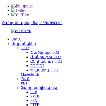
Զանգահարեք մեզ՝ 0570-3680028
տուն
Ապրանքներ
TIO2
Ծածկույթ TIO2
Մանրաթել TIO2
Ընդհանուր TIO2
PC TIO2
Պլաստիկ TIO2
Masterbatch
ՊՎՔ
PET
Ֆտորոպոլիմերներ
FEP
PVDF
PFA
PTFE