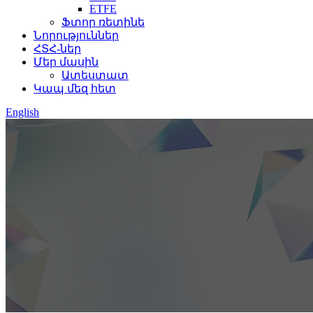
ETFE
Ֆտոր ռետինե
Նորություններ
ՀՏՀ-ներ
Մեր մասին
Ատեստատ
Կապ մեզ հետ
English