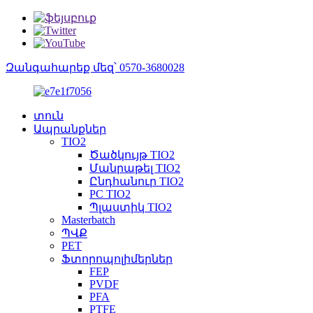
Զանգահարեք մեզ՝ 0570-3680028
տուն
Ապրանքներ
TIO2
Ծածկույթ TIO2
Մանրաթել TIO2
Ընդհանուր TIO2
PC TIO2
Պլաստիկ TIO2
Masterbatch
ՊՎՔ
PET
Ֆտորոպոլիմերներ
FEP
PVDF
PFA
PTFE