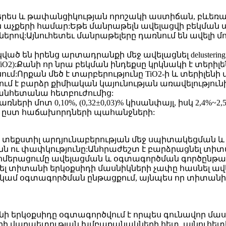
ակերես և թափանցիկության որոշակի աստիճան, բևե
ն աչքերի համար:Եթե ​​մանրաթելն ավելացվի բեկման ա
ններով:Այնուհետեւ մանրաթելերը դառնում են ավելի մ
ծ են իրենց արտադրանքի մեջ ավելացնել delusteri
TiO2):Քանի որ նրա բեկման ինդեքսը կրկնակի է տեր
ւմ:Որքան մեծ է տարբերությունը TiO2-ի և տերիլենի մ
ում է բարձր քիմիական կայունության առավելությունի
 անհետանա հետբուժումից:
րի մոտ 0,10%, (0,32±0,03)% կիսանփայլ, իսկ 2,4%~2,5
ր՝ ըստ հաճախորդների պահանջների:
 տեքստիլ արդյունաբերության մեջ սպիտակեցման և 
ւնն ու փափկությունը:Անհրաժեշտ է բարձրացնել տի
ոմերացումը ավելացման և օգտագործման գործընթա
լ տիտանի երկօքսիդի մասնիկների չափը հասնել ավել
կամ օգտագործման ընթացքում, այնպես որ տիտանի 
րկօքսիդը օգտագործվում է որպես գունավոր մաստ
յների վարպետության խմբաքանակների հետ, այնուհետ