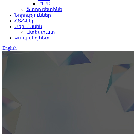
ETFE
Ֆտոր ռետինե
Նորություններ
ՀՏՀ-ներ
Մեր մասին
Ատեստատ
Կապ մեզ հետ
English