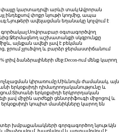
ռափայլը կարտադրվի արևի տակ:Ավրորան
յլ ինդեքսով փոքր նյութի կողմից, ապա
ուգ:Նյութերի ավելացման եղանակը կոչվում է
ng գործակալ:Սովորաբար օգտագործվող
իլենից:Ջերմացնող աշխատանքի սկզբունքը
իջև, այնքան ավելի լավ է բեկման
ց, ջրում չլուծվող և բարձր ջերմաստիճանում
% լրիվ ձանձրալիների մեջ:Decon-ում մենք կարող
ոչնչացման կիրառումը:Միևնույն ժամանակ, այն
տանի երկօքսիդի դիմադրողականությունը և
ցում:Տիտանի երկօքսիդի երկրորդական
ի լավ միջին արժեքի ցենտրիֆուգի միջոցով և
երկօքսիդի կոպիտ մասնիկները կարող են
եր խմբաքանակների գորգագործող նյութ:Այն
և միաձուլվում, խառնվում և արտամղվում է