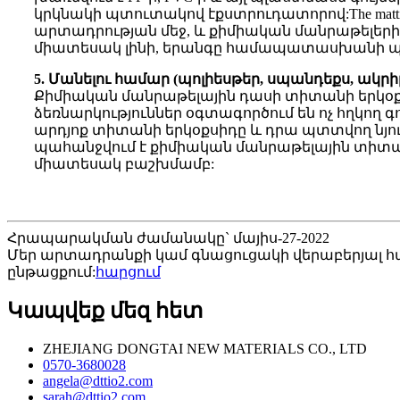
կրկնակի պտուտակով էքստրուդատորով:The matting
արտադրության մեջ, և քիմիական մանրաթելերի 
միատեսակ լինի, երանգը համապատասխանի պահա
5. Մանելու համար (պոլիեսթեր, սպանդեքս, ակրիլ, 
Քիմիական մանրաթելային դասի տիտանի երկօքսի
ձեռնարկություններ օգտագործում են ոչ հղկող գ
արդյոք տիտանի երկօքսիդը և դրա պտտվող նյու
պահանջվում է քիմիական մանրաթելային տիտանի
միատեսակ բաշխմամբ:
Հրապարակման ժամանակը` մայիս-27-2022
Մեր արտադրանքի կամ գնացուցակի վերաբերյալ հար
ընթացքում:
հարցում
Կապվեք մեզ հետ
ZHEJIANG DONGTAI NEW MATERIALS CO., LTD
0570-3680028
angela@dttio2.com
sarah@dttio2.com