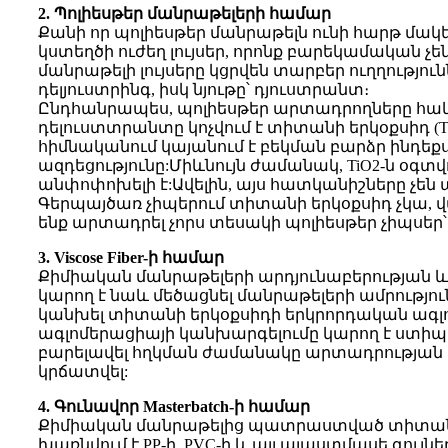
2. Պոլիեսթեր մանրաթելերի համար
Քանի որ պոլիեսթեր մանրաթելն ունի հարթ մ
կստեղծի ուժեղ լույսեր, որոնք բարեկամական չե
մանրաթելի լույսերը կցրվեն տարբեր ուղղությու
դելյուստրինգ, իսկ նյութը՝ դյուստրանտ։
Ընդհանրապես, պոլիեսթեր արտադրողները հակվա
դելուստտրանտը կոչվում է տիտանի երկօքսիդ (
հիմնականում կայանում է բեկման բարձր ինդեքսո
ազդեցությունը:Միևնույն ժամանակ, TiO2-ն օգտվ
անփոփոխելի է:Ավելին, այս հատկանիշները չեն
Գերպայծառ չիպերում տիտանի երկօքսիդ չկա, վառնե
ենք արտադրել չորս տեսակի պոլիեսթեր չիպսե
3. Viscose Fiber-ի համար
Քիմիական մանրաթելերի արդյունաբերության և
կարող է նաև մեծացնել մանրաթելերի ամրությո
կանխել տիտանի երկօքսիդի երկրորդական ագլ
ագլոմերացիայի կանխարգելումը կարող է ստիպե
բարելավել հղկման ժամանակը արտադրության 
կրճատվել:
4. Գունավոր Masterbatch-ի համար
Քիմիական մանրաթելից պատրաստված տիտանի ե
խառնվում է PP-ի, PVC-ի և այլ պլաստմասե գու